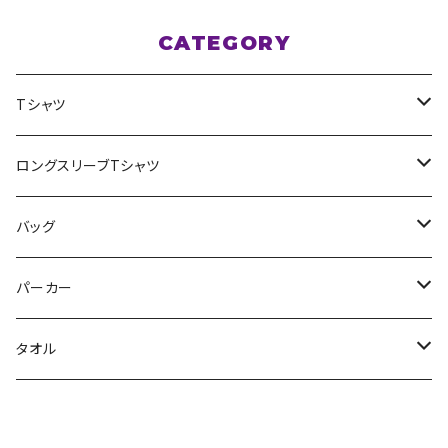
CATEGORY
Tシャツ
スポポポポニー
ロングスリーブTシャツ
花いろは
HIGH HIGH BEAM
バッグ
Milky✳︎Sphene
Milky✳︎Sphene
サコッシュ
パーカー
シークレットシャノワール
スポポポポニー
タオル
蛍
FiDZ
スポポポポニー