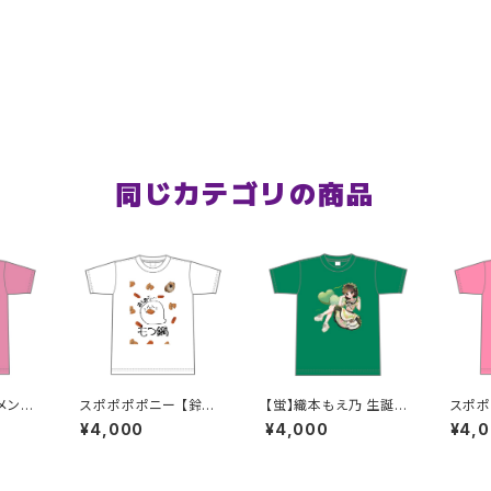
同じカテゴリの商品
メンバ
スポポポポニー 【鈴白
【蛍】織本もえ乃 生誕Ｔ
スポポ
ルデザ
想空】生誕祭 そらちゃん
シャツ2025 M〜XLサ
梓帆】
¥4,000
¥4,000
¥4,
 ピン
が熱が出た時に見そう
イズ
S〜X
な夢Tシャツ S〜XLサ
イズ