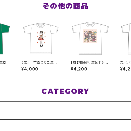
その他の商品
 生誕Ｔ
【蛍】 竹原りりこ生誕Ｔ
【蛍】橘陽色 生誕Ｔシャ
スポポ
L〜XX
シャツ M〜XLサイズ
ツ XXL〜XXXLサイズ
帆 卒
¥4,000
¥4,200
¥4,
XL〜
CATEGORY