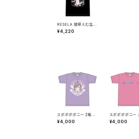
RESELA 碧翠えむ生誕
Tシャツ XXL〜XXXLサ
¥4,220
イズ
スポポポポニー 【椎葉
スポポポポニー 
彩】生誕祭Tシャツ S〜
ーカラー シンプ
¥4,000
¥4,000
XLサイズ
イン ロゴTシャツ
ク S〜XLサイズ