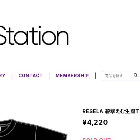
RY
CONTACT
MEMBERSHIP
RESELA 碧翠えむ生誕T
¥4,220