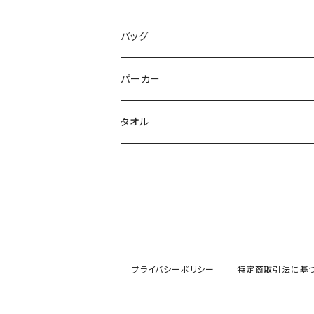
花いろは
HIGH HIGH BEAM
バッグ
Milky✳︎Sphene
Milky✳︎Sphene
サコッシュ
パーカー
シークレットシャノワール
スポポポポニー
タオル
蛍
FiDZ
スポポポポニー
思い出とプレゼント
Milky✳︎Sphene
ヒロイックニューシネマ
プライバシーポリシー
特定商取引法に基
DA•BAMBI