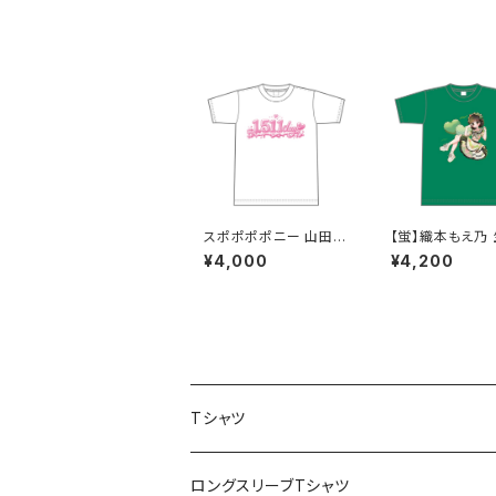
スポポポポニー 山田梓
【蛍】織本もえ乃
帆 卒業記念Tシャツ
シャツ2025 XX
¥4,000
¥4,200
S〜XLサイズ
XLサイズ
Tシャツ
スポポポポニー
ロングスリーブTシャツ