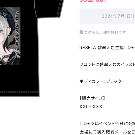
SOLD OUT
2024年7月1日 
この商品は
送料無料
です。
RESELA 碧翠えむ生誕Tシ
フロントに碧翠えむのイラスト
ボディカラー：ブラック
【販売サイズ】
XXL〜XXXL
Tシャツはイベント当日に会
会場にて購入確認メールをご