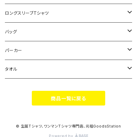
スポポポポニー
ロングスリーブTシャツ
花いろは
HIGH HIGH BEAM
バッグ
Milky✳︎Sphene
Milky✳︎Sphene
サコッシュ
パーカー
シークレットシャノワール
スポポポポニー
タオル
蛍
FiDZ
スポポポポニー
商品一覧に戻る
思い出とプレゼント
Milky✳︎Sphene
ヒロイックニューシネマ
© 生誕Tシャツ、ワンマンTシャツ専門店、元祖GoodsStation
Powered by