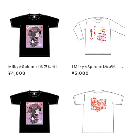
Milky✳︎Sphene 【鈴宮ゆあ】生
【Milky✳︎Sphene】結城彩世生
誕祭Tシャツ S〜XLサイズ
誕ロングTシャツ 2XL〜3XLサ
¥4,000
¥5,000
イズ