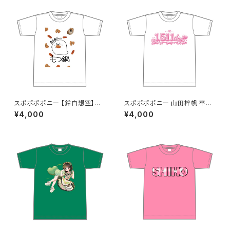
スポポポポニー 【鈴白想空】生
スポポポポニー 山田梓帆 卒業
誕祭 そらちゃんが熱が出た時に
記念Tシャツ S〜XLサイズ
¥4,000
¥4,000
見そうな夢Tシャツ S〜XLサイ
ズ