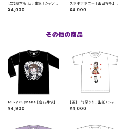
【蛍】織本もえ乃 生誕Ｔシャツ2
スポポポポニー 【山田梓帆】生
025 M〜XLサイズ
誕祭Tシャツ S〜XLサイズ
¥4,000
¥4,000
その他の商品
Milky✳︎Sphene 【倉石芽依】生
【蛍】 竹原りりこ生誕Ｔシャツ
誕祭ロンT S〜XLサイズ
M〜XLサイズ
¥4,900
¥4,000