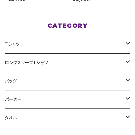
ライトブルー S〜XLサイズ
CATEGORY
Tシャツ
スポポポポニー
ロングスリーブTシャツ
花いろは
HIGH HIGH BEAM
バッグ
Milky✳︎Sphene
Milky✳︎Sphene
サコッシュ
パーカー
シークレットシャノワール
スポポポポニー
タオル