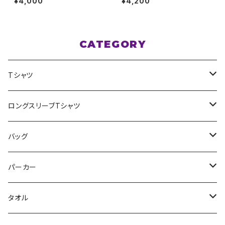
¥4,000
¥4,200
オレンジ S〜XLサイズ
ピンク XXL〜XXXLサイズ
CATEGORY
Tシャツ
スポポポポニー
ロングスリーブTシャツ
花いろは
HIGH HIGH BEAM
バッグ
Milky✳︎Sphene
Milky✳︎Sphene
サコッシュ
パーカー
シークレットシャノワール
スポポポポニー
タオル