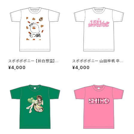
スポポポポニー 【鈴白想空】生
スポポポポニー 山田梓帆 卒業
誕祭 そらちゃんが熱が出た時に
記念Tシャツ S〜XLサイズ
¥4,000
¥4,000
見そうな夢Tシャツ S〜XLサイ
ズ