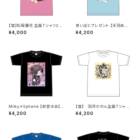
【蛍】松尾優花 生誕Ｔシャツ202
思い出とプレゼント 【天羽あい】
5 M〜XLサイズ
生誕Ｔシャツ XXL〜 XXXLサイ
¥4,000
¥4,200
ズ
Milky✳︎Sphene 【鈴宮ゆあ】生
【蛍】 羽月かのん生誕Ｔシャツ
誕祭Tシャツ XXL〜XXXLサ
XXL〜XXXLサイズ
¥4,200
¥4,200
イズ