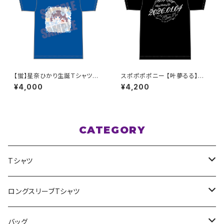
【蛍】星奈ひかり生誕Ｔシャツ
スポポポポニー 【叶夢るる】生
M〜XLサイズ
誕祭Tシャツ ブラック XXL〜XX
¥4,000
¥4,200
XLサイズ
CATEGORY
Tシャツ
スポポポポニー
ロングスリーブTシャツ
花いろは
HIGH HIGH BEAM
バッグ