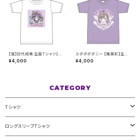
【蛍】日代成美 生誕Ｔシャツ202
スポポポポニー 【椎葉彩】生誕
5 M〜XLサイズ
祭Tシャツ S〜XLサイズ
¥4,000
¥4,000
CATEGORY
Tシャツ
スポポポポニー
ロングスリーブTシャツ