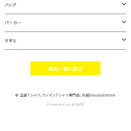
花いろは
HIGH HIGH BEAM
バッグ
Milky✳︎Sphene
Milky✳︎Sphene
サコッシュ
パーカー
シークレットシャノワール
スポポポポニー
タオル
蛍
FiDZ
スポポポポニー
商品一覧に戻る
思い出とプレゼント
Milky✳︎Sphene
ヒロイックニューシネマ
© 生誕Tシャツ、ワンマンTシャツ専門店、元祖GoodsStation
Powered by
DA•BAMBI
KAMOネギ