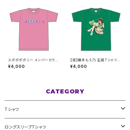
スポポポポニー メンバーカラー
【蛍】織本もえ乃 生誕Ｔシャツ2
シンプルデザイン ロゴTシャツ
025 M〜XLサイズ
¥4,000
¥4,000
ピンク S〜XLサイズ
CATEGORY
Tシャツ
スポポポポニー
ロングスリーブTシャツ