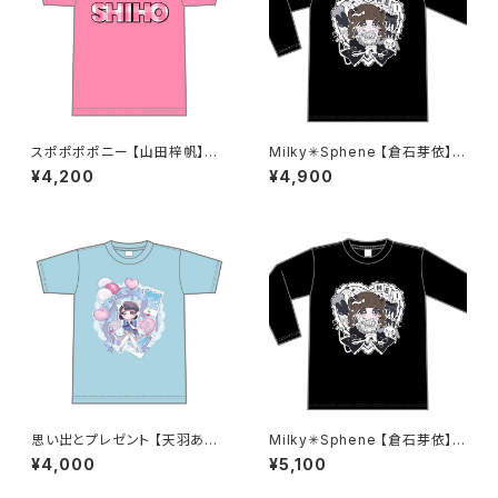
スポポポポニー 【山田梓帆】生
Milky✳︎Sphene 【倉石芽依】生
誕祭Tシャツ XXL〜XXXLサイ
誕祭ロンT S〜XLサイズ
¥4,200
¥4,900
ズ
思い出とプレゼント 【天羽あい】
Milky✳︎Sphene 【倉石芽依】生
生誕Ｔシャツ M〜XLサイズ
誕祭ロンT 2XL〜3XLサイズ
¥4,000
¥5,100