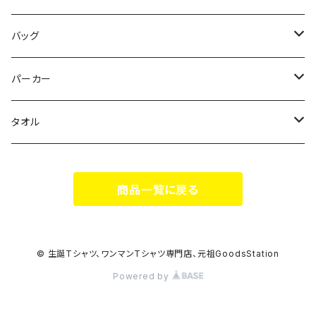
花いろは
HIGH HIGH BEAM
バッグ
Milky✳︎Sphene
Milky✳︎Sphene
サコッシュ
パーカー
シークレットシャノワール
スポポポポニー
タオル
蛍
FiDZ
スポポポポニー
商品一覧に戻る
思い出とプレゼント
Milky✳︎Sphene
ヒロイックニューシネマ
© 生誕Tシャツ、ワンマンTシャツ専門店、元祖GoodsStation
Powered by
DA•BAMBI