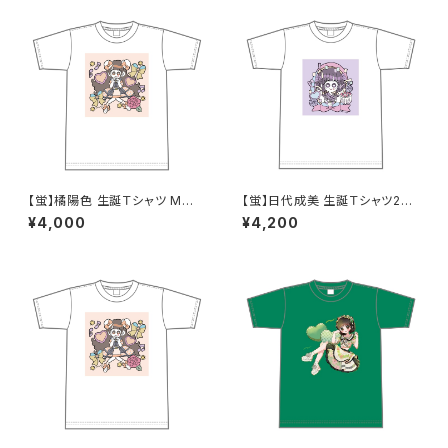
【蛍】橘陽色 生誕Ｔシャツ M〜X
【蛍】日代成美 生誕Ｔシャツ202
Lサイズ
5 XXL〜XXXLサイズ
¥4,000
¥4,200