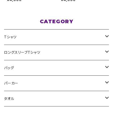
ピンク S〜XLサイズ
CATEGORY
Tシャツ
スポポポポニー
ロングスリーブTシャツ
花いろは
HIGH HIGH BEAM
バッグ
Milky✳︎Sphene
Milky✳︎Sphene
サコッシュ
パーカー
シークレットシャノワール
スポポポポニー
タオル