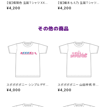
【蛍】橘陽色 生誕Ｔシャツ XX
【蛍】織本もえ乃 生誕Ｔシャツ2
L〜XXXLサイズ
025 XXL〜XXXLサイズ
¥4,200
¥4,200
その他の商品
スポポポポニー シンプルデザイ
スポポポポニー 山田梓帆 卒業
ン ロゴ ドライTシャツver S〜X
記念Tシャツ XXL〜XXXLサイ
¥4,000
¥4,200
L
ズ