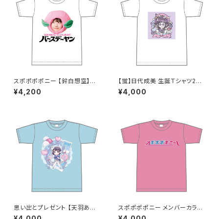
スポポポポニー 【鈴白想空】生
【蛍】日代成美 生誕Ｔシャツ202
誕祭Tシャツ2026 XXL〜XXX
5 M〜XLサイズ
¥4,200
¥4,000
Lサイズサイズ
思い出とプレゼント 【天羽あい】
スポポポポニー メンバーカラー
生誕Ｔシャツ M〜XLサイズ
シンプルデザイン ロゴTシャツ
¥4,000
¥4,000