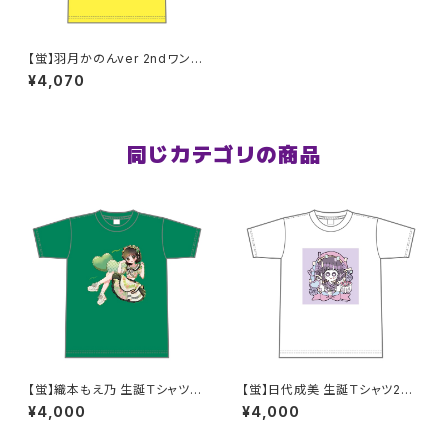
【蛍】羽月かのんver 2ndワンマ
ンTシャツ XXL〜XXXLサイズ
¥4,070
同じカテゴリの商品
【蛍】織本もえ乃 生誕Ｔシャツ2
【蛍】日代成美 生誕Ｔシャツ202
025 M〜XLサイズ
5 M〜XLサイズ
¥4,000
¥4,000