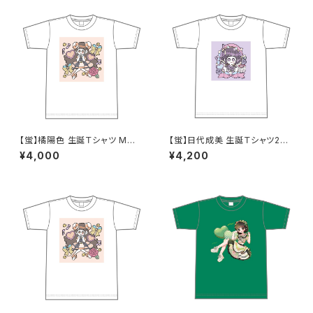
【蛍】橘陽色 生誕Ｔシャツ M〜X
【蛍】日代成美 生誕Ｔシャツ202
Lサイズ
5 XXL〜XXXLサイズ
¥4,000
¥4,200