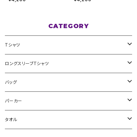
イエロー XXL〜XXXLサイズ
ズ
CATEGORY
Tシャツ
スポポポポニー
ロングスリーブTシャツ
花いろは
HIGH HIGH BEAM
バッグ
Milky✳︎Sphene
Milky✳︎Sphene
サコッシュ
パーカー
シークレットシャノワール
スポポポポニー
タオル