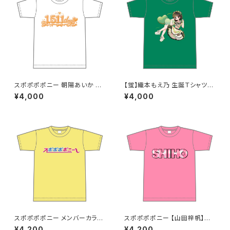
スポポポポニー 朝陽あいか 卒
【蛍】織本もえ乃 生誕Ｔシャツ2
業記念Tシャツ S〜XLサイズ
025 M〜XLサイズ
¥4,000
¥4,000
スポポポポニー メンバーカラー
スポポポポニー 【山田梓帆】生
シンプルデザイン ロゴTシャツ
誕祭Tシャツ XXL〜XXXLサイ
¥4,200
¥4,200