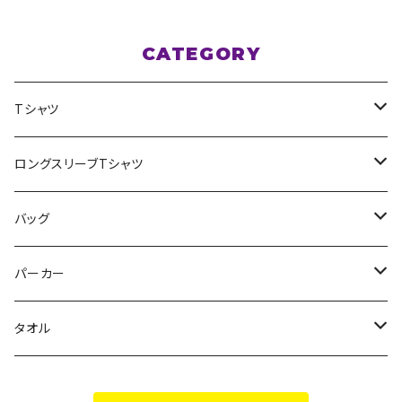
CATEGORY
Tシャツ
スポポポポニー
ロングスリーブTシャツ
花いろは
HIGH HIGH BEAM
バッグ
Milky✳︎Sphene
Milky✳︎Sphene
サコッシュ
パーカー
シークレットシャノワール
スポポポポニー
タオル
蛍
FiDZ
スポポポポニー