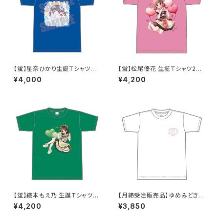
【蛍】星奈ひかり生誕Ｔシャツ
【蛍】松尾優花 生誕Ｔシャツ202
M〜XLサイズ
5 XXL〜XXXLサイズ
¥4,000
¥4,200
【蛍】織本もえ乃 生誕Ｔシャツ2
【月締受注販売品】ゆめみどきT
025 XXL〜XXXLサイズ
シャツ(ゆめT) S〜XLサイズ
¥4,200
¥3,850