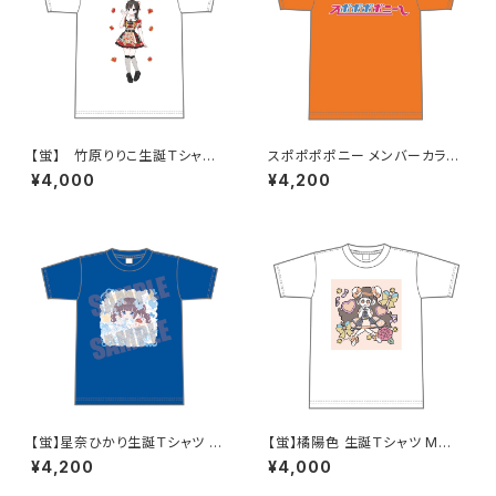
【蛍】 竹原りりこ生誕Ｔシャツ
スポポポポニー メンバーカラー
M〜XLサイズ
シンプルデザイン ロゴTシャツ
¥4,000
¥4,200
オレンジ XXL〜XXXLサイズ
【蛍】星奈ひかり生誕Ｔシャツ X
【蛍】橘陽色 生誕Ｔシャツ M〜X
XL〜XXXLサイズ
Lサイズ
¥4,200
¥4,000