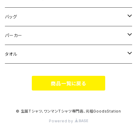
花いろは
HIGH HIGH BEAM
バッグ
Milky✳︎Sphene
Milky✳︎Sphene
サコッシュ
パーカー
シークレットシャノワール
スポポポポニー
タオル
蛍
FiDZ
スポポポポニー
商品一覧に戻る
思い出とプレゼント
Milky✳︎Sphene
ヒロイックニューシネマ
© 生誕Tシャツ、ワンマンTシャツ専門店、元祖GoodsStation
Powered by
DA•BAMBI