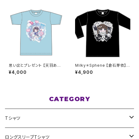
思い出とプレゼント 【天羽あい】
Milky✳︎Sphene 【倉石芽依】生
生誕Ｔシャツ M〜XLサイズ
誕祭ロンT S〜XLサイズ
¥4,000
¥4,900
CATEGORY
Tシャツ
スポポポポニー
ロングスリーブTシャツ