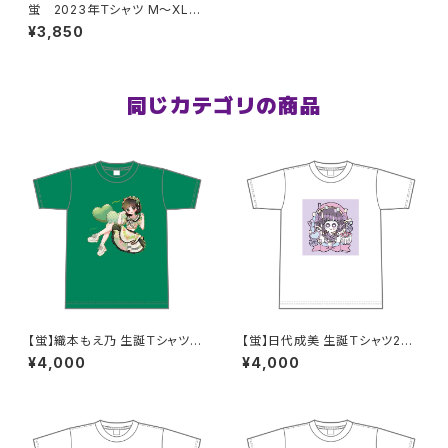
蛍 2023年Ｔシャツ M〜XLサ
イズ
¥3,850
同じカテゴリの商品
【蛍】織本もえ乃 生誕Ｔシャツ2
【蛍】日代成美 生誕Ｔシャツ202
025 M〜XLサイズ
5 M〜XLサイズ
¥4,000
¥4,000