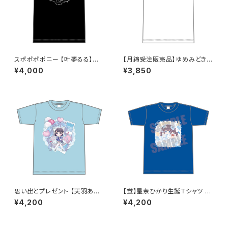
スポポポポニー 【叶夢るる】生
【月締受注販売品】ゆめみどきT
誕祭Tシャツ ブラック S〜XLサ
シャツ(ゆめT) S〜XLサイズ
¥4,000
¥3,850
イズ
思い出とプレゼント 【天羽あい】
【蛍】星奈ひかり生誕Ｔシャツ X
生誕Ｔシャツ XXL〜 XXXLサイ
XL〜XXXLサイズ
¥4,200
¥4,200
ズ