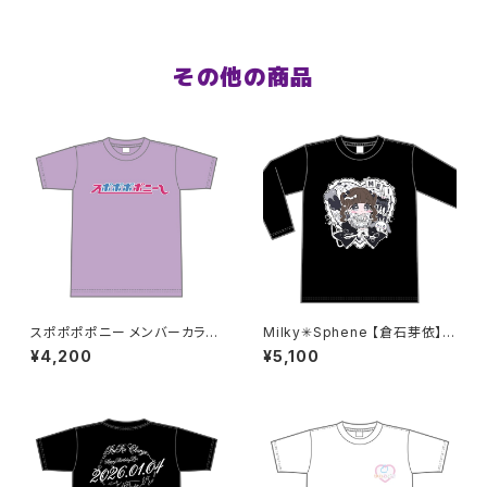
その他の商品
スポポポポニー メンバーカラー
Milky✳︎Sphene 【倉石芽依】生
シンプルデザイン ロゴTシャツ
誕祭ロンT 2XL〜3XLサイズ
¥4,200
¥5,100
パープル XXL〜XXXLサイズ