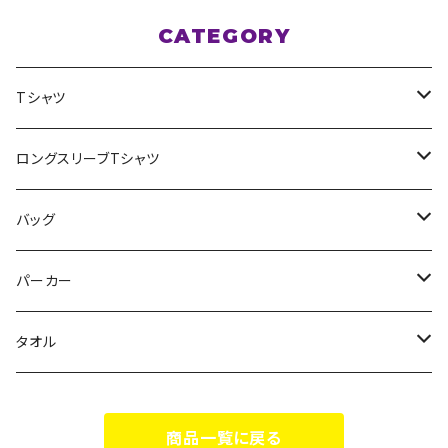
CATEGORY
Tシャツ
スポポポポニー
ロングスリーブTシャツ
花いろは
HIGH HIGH BEAM
バッグ
Milky✳︎Sphene
Milky✳︎Sphene
サコッシュ
パーカー
シークレットシャノワール
スポポポポニー
タオル
蛍
FiDZ
スポポポポニー
商品一覧に戻る