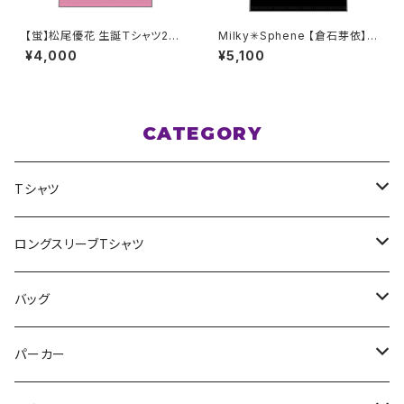
【蛍】松尾優花 生誕Ｔシャツ202
Milky✳︎Sphene 【倉石芽依】生
5 M〜XLサイズ
誕祭ロンT 2XL〜3XLサイズ
¥4,000
¥5,100
CATEGORY
Tシャツ
スポポポポニー
ロングスリーブTシャツ
花いろは
HIGH HIGH BEAM
バッグ
Milky✳︎Sphene
Milky✳︎Sphene
サコッシュ
パーカー