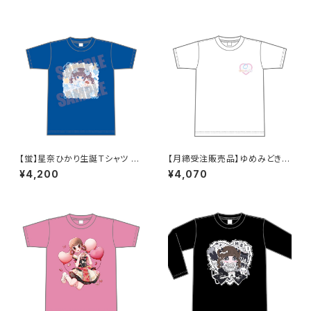
【蛍】星奈ひかり生誕Ｔシャツ X
【月締受注販売品】ゆめみどきT
XL〜XXXLサイズ
シャツ(ゆめT) XXL〜XXXLサ
¥4,200
¥4,070
イズ