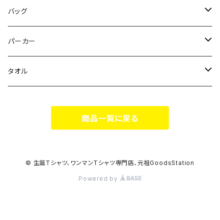
花いろは
HIGH HIGH BEAM
バッグ
Milky✳︎Sphene
Milky✳︎Sphene
サコッシュ
パーカー
シークレットシャノワール
スポポポポニー
タオル
蛍
FiDZ
スポポポポニー
商品一覧に戻る
思い出とプレゼント
Milky✳︎Sphene
ヒロイックニューシネマ
© 生誕Tシャツ、ワンマンTシャツ専門店、元祖GoodsStation
Powered by
DA•BAMBI