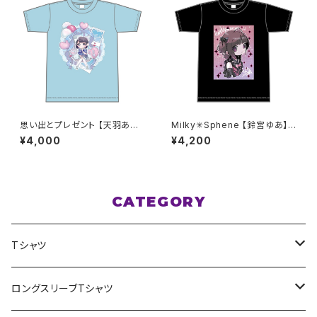
思い出とプレゼント 【天羽あい】
Milky✳︎Sphene 【鈴宮ゆあ】生
生誕Ｔシャツ M〜XLサイズ
誕祭Tシャツ XXL〜XXXLサ
¥4,000
¥4,200
イズ
CATEGORY
Tシャツ
スポポポポニー
ロングスリーブTシャツ