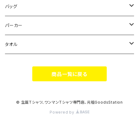
花いろは
HIGH HIGH BEAM
バッグ
Milky✳︎Sphene
Milky✳︎Sphene
サコッシュ
パーカー
シークレットシャノワール
スポポポポニー
タオル
蛍
FiDZ
スポポポポニー
商品一覧に戻る
思い出とプレゼント
Milky✳︎Sphene
ヒロイックニューシネマ
© 生誕Tシャツ、ワンマンTシャツ専門店、元祖GoodsStation
Powered by
DA•BAMBI
KAMOネギ