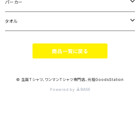
Milky✳︎Sphene
Milky✳︎Sphene
サコッシュ
パーカー
シークレットシャノワール
スポポポポニー
タオル
蛍
FiDZ
スポポポポニー
商品一覧に戻る
思い出とプレゼント
Milky✳︎Sphene
ヒロイックニューシネマ
© 生誕Tシャツ、ワンマンTシャツ専門店、元祖GoodsStation
Powered by
DA•BAMBI
KAMOネギ
HIGH HIGH BEAM