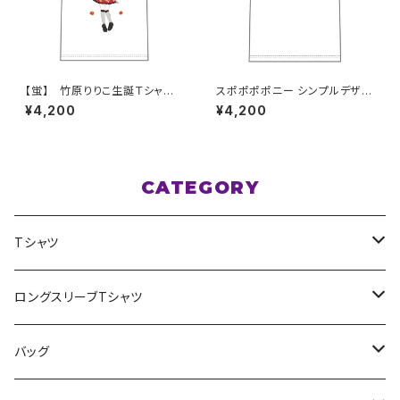
【蛍】 竹原りりこ生誕Ｔシャツ
スポポポポニー シンプルデザイ
XXL〜XXXLサイズ
ン ロゴ ドライTシャツver LL〜
¥4,200
¥4,200
3L
CATEGORY
Tシャツ
スポポポポニー
ロングスリーブTシャツ
花いろは
HIGH HIGH BEAM
バッグ