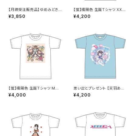
【月締受注販売品】ゆめみどきT
【蛍】橘陽色 生誕Ｔシャツ XX
シャツ(ゆめT) S〜XLサイズ
L〜XXXLサイズ
¥3,850
¥4,200
【蛍】橘陽色 生誕Ｔシャツ M〜X
思い出とプレゼント 【天羽あい】
Lサイズ
生誕Ｔシャツ XXL〜 XXXLサイ
¥4,000
¥4,200
ズ