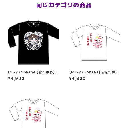
同じカテゴリの商品
Milky✳︎Sphene 【倉石芽依】生
【Milky✳︎Sphene】結城彩世生
誕祭ロンT S〜XLサイズ
誕ロングTシャツ S〜XLサイズ
¥4,900
¥4,800