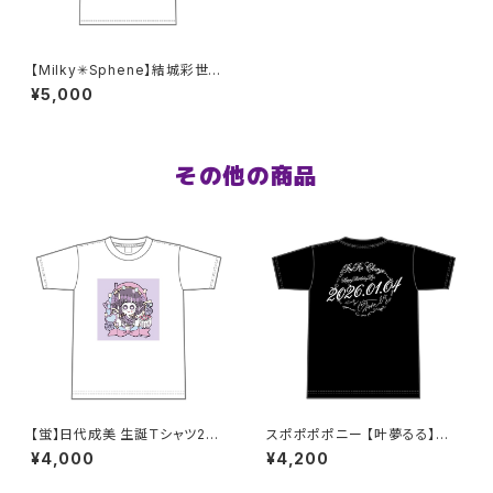
【Milky✳︎Sphene】結城彩世生
誕ロングTシャツ 2XL〜3XLサ
¥5,000
イズ
その他の商品
【蛍】日代成美 生誕Ｔシャツ202
スポポポポニー 【叶夢るる】生
5 M〜XLサイズ
誕祭Tシャツ ブラック XXL〜XX
¥4,000
¥4,200
XLサイズ