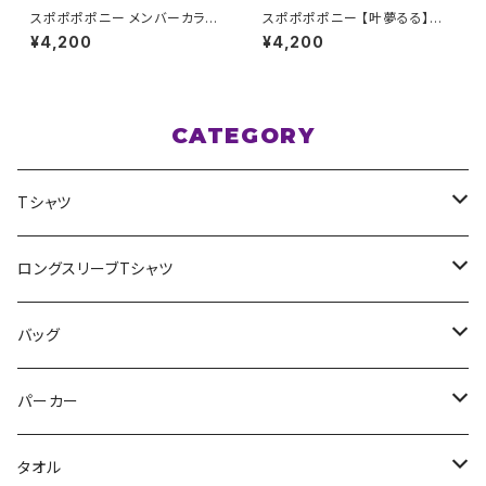
スポポポポニー メンバーカラー
スポポポポニー 【叶夢るる】生
シンプルデザイン ロゴTシャツ
誕祭Tシャツ レッド XXL〜XXX
¥4,200
¥4,200
イエロー XXL〜XXXLサイズ
Lサイズ
CATEGORY
Tシャツ
スポポポポニー
ロングスリーブTシャツ
花いろは
HIGH HIGH BEAM
バッグ
Milky✳︎Sphene
Milky✳︎Sphene
サコッシュ
パーカー
シークレットシャノワール
スポポポポニー
タオル