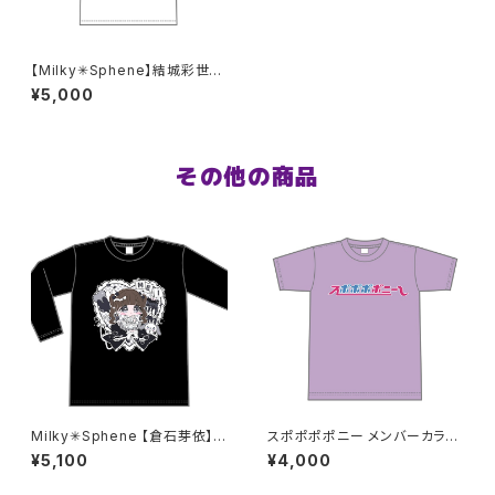
【Milky✳︎Sphene】結城彩世生
誕ロングTシャツ 2XL〜3XLサ
¥5,000
イズ
その他の商品
Milky✳︎Sphene 【倉石芽依】生
スポポポポニー メンバーカラー
誕祭ロンT 2XL〜3XLサイズ
シンプルデザイン ロゴTシャツ
¥5,100
¥4,000
パープル S〜XLサイズ