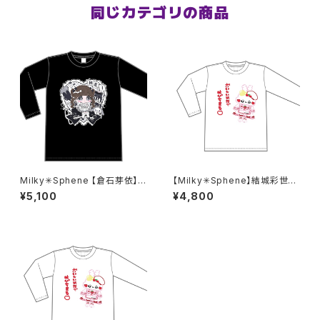
同じカテゴリの商品
Milky✳︎Sphene 【倉石芽依】生
【Milky✳︎Sphene】結城彩世生
誕祭ロンT 2XL〜3XLサイズ
誕ロングTシャツ S〜XLサイズ
¥5,100
¥4,800