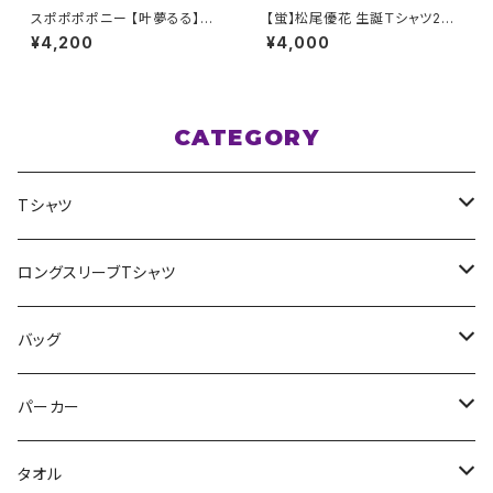
スポポポポニー 【叶夢るる】生
【蛍】松尾優花 生誕Ｔシャツ202
誕祭Tシャツ ブラック XXL〜XX
5 M〜XLサイズ
¥4,200
¥4,000
XLサイズ
CATEGORY
Tシャツ
スポポポポニー
ロングスリーブTシャツ
花いろは
HIGH HIGH BEAM
バッグ
Milky✳︎Sphene
Milky✳︎Sphene
サコッシュ
パーカー
シークレットシャノワール
スポポポポニー
タオル