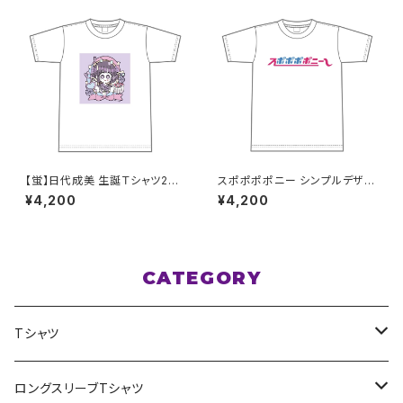
【蛍】日代成美 生誕Ｔシャツ202
スポポポポニー シンプルデザイ
5 XXL〜XXXLサイズ
ン ロゴ ドライTシャツver LL〜
¥4,200
¥4,200
3L
CATEGORY
Tシャツ
スポポポポニー
ロングスリーブTシャツ