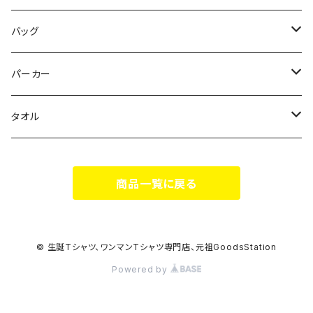
花いろは
HIGH HIGH BEAM
バッグ
Milky✳︎Sphene
Milky✳︎Sphene
サコッシュ
パーカー
シークレットシャノワール
スポポポポニー
タオル
蛍
FiDZ
スポポポポニー
商品一覧に戻る
思い出とプレゼント
Milky✳︎Sphene
ヒロイックニューシネマ
© 生誕Tシャツ、ワンマンTシャツ専門店、元祖GoodsStation
Powered by
DA•BAMBI