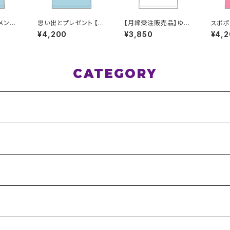
メンバ
思い出とプレゼント 【天
【月締受注販売品】ゆめ
スポポ
ルデザ
羽あい】 生誕Ｔシャツ X
みどきTシャツ(ゆめT)
梓帆】
¥4,200
¥3,850
¥4,
 ライト
XL〜 XXXLサイズ
S〜XLサイズ
XL〜
XXLサ
CATEGORY