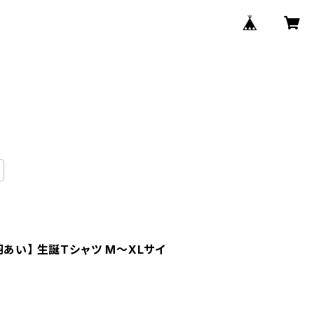
あい】 生誕Ｔシャツ M〜XLサイ