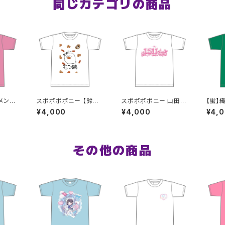
同じカテゴリの商品
メンバ
スポポポポニー 【鈴白
スポポポポニー 山田梓
【蛍】
ルデザ
想空】生誕祭 そらちゃん
帆 卒業記念Tシャツ
シャツ
¥4,000
¥4,000
¥4,
 ピン
が熱が出た時に見そう
S〜XLサイズ
イズ
な夢Tシャツ S〜XLサ
イズ
その他の商品