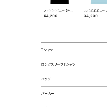
スポポポポニー 【叶夢
スポポポポニー 
るる】生誕祭Tシャツ ブ
ーカラー シンプ
¥4,200
¥4,200
ラック XXL〜XXXLサイ
イン ロゴTシャツ
ズ
ブルー XXL〜X
イズ
Tシャツ
スポポポポニー
ロングスリーブTシャツ
花いろは
HIGH HIGH BEAM
バッグ
Milky✳︎Sphene
Milky✳︎Sphene
サコッシュ
パーカー