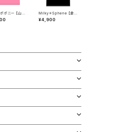
ポポニー 【山田
Milky✳︎Sphene 【倉
生誕祭Tシャツ X
石芽依】生誕祭ロンT
200
¥4,900
XXXLサイズ
S〜XLサイズ