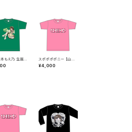
織本もえ乃 生誕Ｔ
スポポポポニー 【山田
2025 M〜XLサ
梓帆】生誕祭Tシャツ
000
¥4,000
S〜XLサイズ