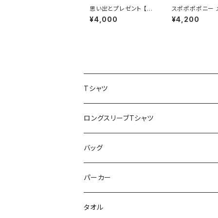
思い出とプレゼント 【天
スポポポポニー 
羽あい】 生誕Ｔシャツ
ーカラー シンプ
¥4,000
¥4,200
M〜XLサイズ
イン ロゴTシャツ
ロー XXL〜XX
ズ
Tシャツ
スポポポポニー
ロングスリーブTシャツ
花いろは
HIGH HIGH BEAM
バッグ
Milky✳︎Sphene
Milky✳︎Sphene
サコッシュ
パーカー
シークレットシャノワール
スポポポポニー
タオル