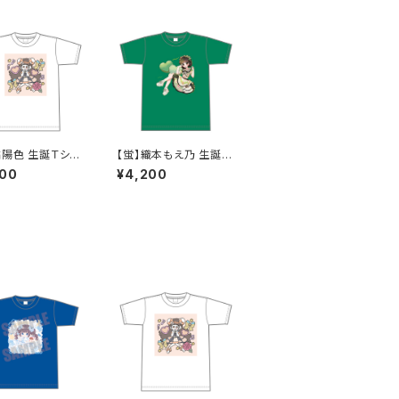
橘陽色 生誕Ｔシャ
【蛍】織本もえ乃 生誕Ｔ
XL〜XXXLサイズ
シャツ2025 XXL〜XX
200
¥4,200
XLサイズ