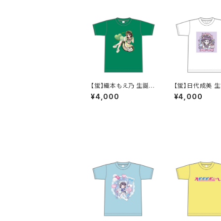
【蛍】織本もえ乃 生誕Ｔ
【蛍】日代成美 
シャツ2025 M〜XLサ
ャツ2025 M〜X
¥4,000
¥4,000
イズ
ズ