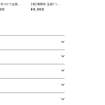
星奈ひかり生誕Ｔ
【蛍】橘陽色 生誕Ｔシャ
 XXL〜XXXLサ
ツ M〜XLサイズ
200
¥4,000