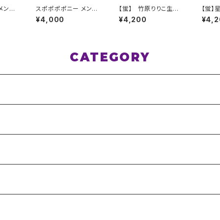
メンバ
スポポポポニー メンバ
【蛍】 竹原りりこ生誕Ｔ
【蛍】
ルデザ
ーカラー シンプルデザ
シャツ XXL〜XXXLサ
シャツ
¥4,000
¥4,200
¥4,
 イエ
イン ロゴTシャツ ブル
イズ
イズ
XLサイ
ー S〜XLサイズ
CATEGORY