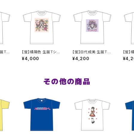
生誕Ｔシ
【蛍】橘陽色 生誕Ｔシャ
【蛍】日代成美 生誕Ｔシ
【蛍】
Lサイ
ツ M〜XLサイズ
ャツ2025 XXL〜XXXL
ツ X
¥4,000
¥4,200
¥4,
サイズ
その他の商品