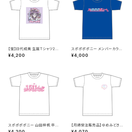
【蛍】日代成美 生誕Ｔシャツ202
スポポポポニー メンバーカラー
5 XXL〜XXXLサイズ
シンプルデザイン ロゴTシャツ
¥4,200
¥4,000
ブルー S〜XLサイズ
スポポポポニー 山田梓帆 卒業
【月締受注販売品】ゆめみどきT
記念Tシャツ XXL〜XXXLサイ
シャツ(ゆめT) XXL〜XXXLサ
¥4,200
¥4,070