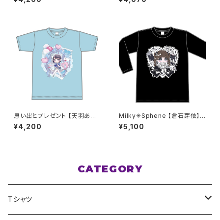
ズ
イズ
思い出とプレゼント 【天羽あい】
Milky✳︎Sphene 【倉石芽依】生
生誕Ｔシャツ XXL〜 XXXLサイ
誕祭ロンT 2XL〜3XLサイズ
¥4,200
¥5,100
ズ
CATEGORY
Tシャツ