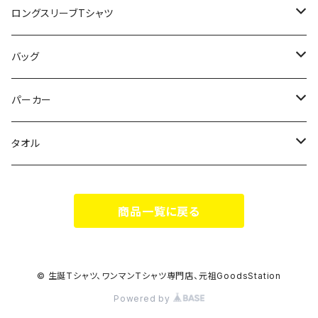
スポポポポニー
ロングスリーブTシャツ
花いろは
HIGH HIGH BEAM
バッグ
Milky✳︎Sphene
Milky✳︎Sphene
サコッシュ
パーカー
シークレットシャノワール
スポポポポニー
タオル
蛍
FiDZ
スポポポポニー
商品一覧に戻る
思い出とプレゼント
Milky✳︎Sphene
ヒロイックニューシネマ
© 生誕Tシャツ、ワンマンTシャツ専門店、元祖GoodsStation
Powered by
DA•BAMBI