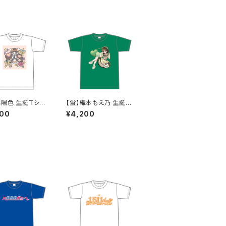
橘陽色 生誕Ｔシャ
【蛍】織本もえ乃 生誕Ｔ
XL〜XXXLサイズ
シャツ2025 XXL〜XX
200
¥4,200
XLサイズ