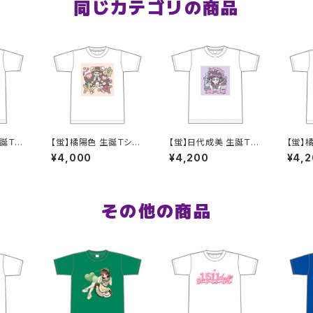
同じカテゴリの商品
生誕Ｔシ
【蛍】橘陽色 生誕Ｔシャ
【蛍】日代成美 生誕Ｔシ
【蛍】
Lサイ
ツ M〜XLサイズ
ャツ2025 XXL〜XXXL
ツ X
¥4,000
¥4,200
¥4,
サイズ
その他の商品