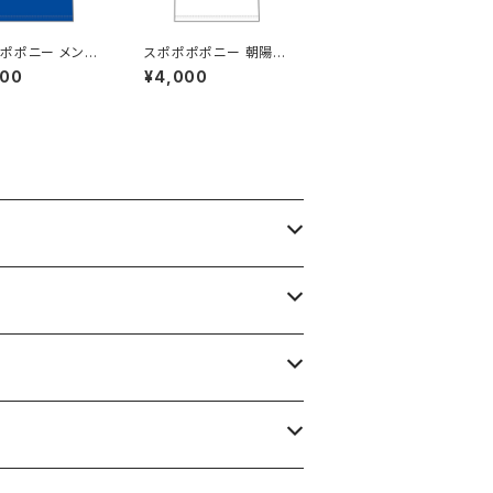
ポポニー メンバ
スポポポポニー 朝陽あ
ー シンプルデザ
いか 卒業記念Tシャツ
000
¥4,000
ロゴTシャツ ブル
S〜XLサイズ
〜XLサイズ