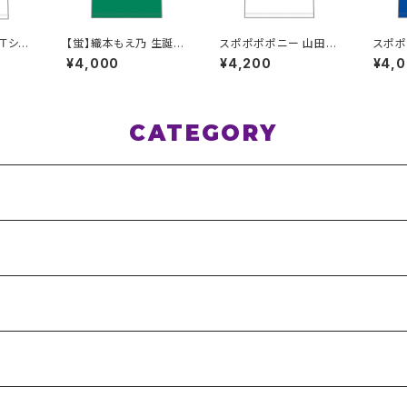
Ｔシャ
【蛍】織本もえ乃 生誕Ｔ
スポポポポニー 山田梓
スポポ
サイズ
シャツ2025 M〜XLサ
帆 卒業記念Tシャツ X
ーカラ
¥4,000
¥4,200
¥4,
イズ
XL〜XXXLサイズ
イン 
ー S
CATEGORY