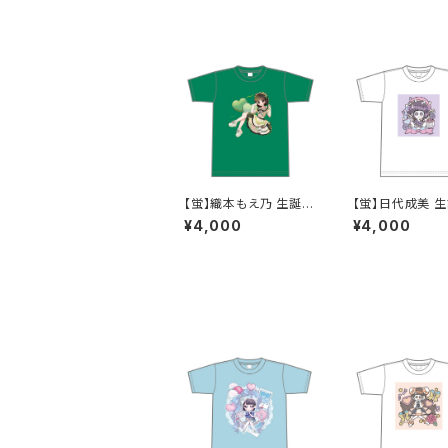
【蛍】織本もえ乃 生誕Ｔ
【蛍】日代成美 
シャツ2025 M〜XLサ
ャツ2025 M〜X
¥4,000
¥4,000
イズ
ズ