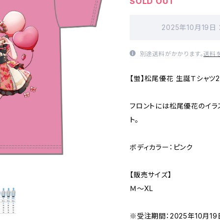
SOLD OUT
2025年10月19日
別途送料がかかります。
送料
【蛍】松尾優花 生誕Ｔシャツ2
フロントには松尾優花のイラス
ト。
ボディカラー：ピンク
【販売サイズ】
Ｍ〜XL
※受注期間：2025年10月19日