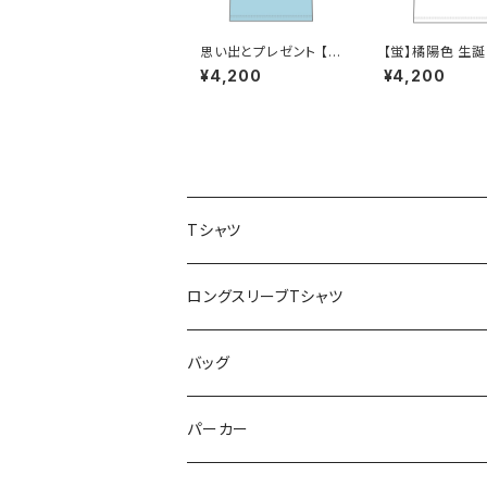
思い出とプレゼント 【天
【蛍】橘陽色 生誕
羽あい】 生誕Ｔシャツ X
ツ XXL〜XXXL
¥4,200
¥4,200
XL〜 XXXLサイズ
Tシャツ
スポポポポニー
ロングスリーブTシャツ
花いろは
HIGH HIGH BEAM
バッグ
Milky✳︎Sphene
Milky✳︎Sphene
サコッシュ
パーカー