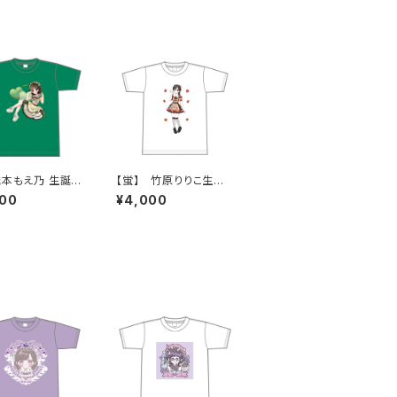
織本もえ乃 生誕Ｔ
【蛍】 竹原りりこ生誕Ｔ
025 XXL〜XX
シャツ M〜XLサイズ
200
¥4,000
イズ