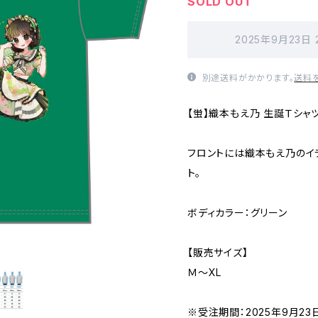
SOLD OUT
2025年9月23日
別途送料がかかります。
送料
【蛍】織本もえ乃 生誕Ｔシャツ
フロントには織本もえ乃のイラ
ト。
ボディカラー：グリーン
【販売サイズ】
Ｍ〜XL
※受注期間：2025年9月23日