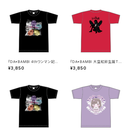
『DA•BAMBI 4thワンマン記念
『DA•BAMBI 大空紅鈴生誕Ｔシ
Ｔシャツ』M〜XLサイズ
ャツ』M〜XLサイズ
¥3,850
¥3,850