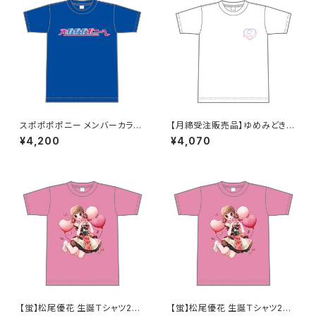
スポポポポニー メンバーカラー
【月締受注販売品】ゆめみどきT
シンプルデザイン ロゴTシャツ
シャツ(ゆめT) XXL〜XXXLサ
¥4,200
¥4,070
ブルー XXL〜XXXLサイズ
イズ
【蛍】松尾優花 生誕Ｔシャツ202
【蛍】松尾優花 生誕Ｔシャツ202