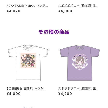
『DA•BAMBI 4thワンマン記念
スポポポポニー 【椎葉彩】生誕
Ｔシャツ』XXL〜XXXLサイズ
祭Tシャツ S〜XLサイズ
¥4,070
¥4,000
その他の商品
【蛍】橘陽色 生誕Ｔシャツ M〜X
スポポポポニー 【椎葉彩】生誕
Lサイズ
祭Tシャツ XXL〜XXXLサイズ
¥4,000
¥4,200