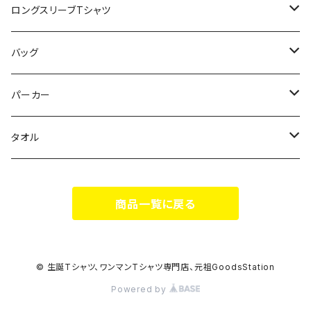
スポポポポニー
ロングスリーブTシャツ
花いろは
HIGH HIGH BEAM
バッグ
Milky✳︎Sphene
Milky✳︎Sphene
サコッシュ
パーカー
シークレットシャノワール
スポポポポニー
タオル
蛍
FiDZ
スポポポポニー
商品一覧に戻る
思い出とプレゼント
Milky✳︎Sphene
ヒロイックニューシネマ
© 生誕Tシャツ、ワンマンTシャツ専門店、元祖GoodsStation
Powered by
DA•BAMBI