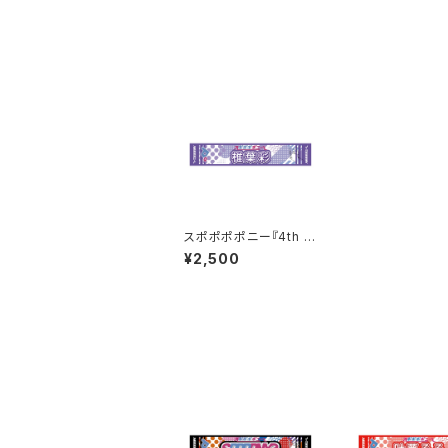
スポポポポニー『4th O
ne-Man LIVE 』マフラ
¥2,500
ータオル 紫