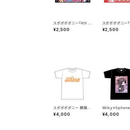
スポポポポニー『4th O
スポポポポニー『4
ne-Man LIVE 』マフラ
ne-Man LIVE 
¥2,500
¥2,500
ータオル 黒
ータオル 赤
スポポポポニー 朝陽あ
Milky✳︎Sphen
いか 卒業記念Tシャツ
宮ゆあ】生誕祭T
¥4,000
¥4,000
S〜XLサイズ
ツ S〜XLサイ