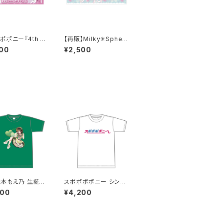
ポポニー『4th O
【再販】Milky✳︎Sphen
an LIVE 』マフラ
eマフラータオル
00
¥2,500
ル ピンク
織本もえ乃 生誕Ｔ
スポポポポニー シンプ
2025 M〜XLサ
ルデザイン ロゴ ドライ
000
¥4,200
Tシャツver LL〜3L