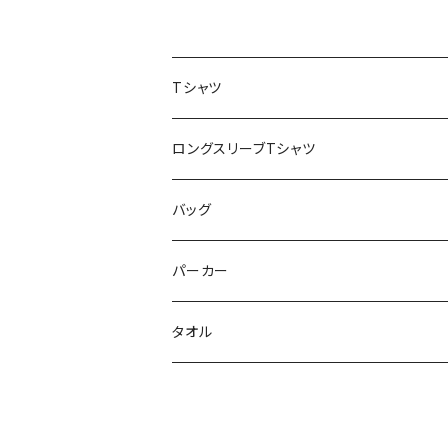
Tシャツ
スポポポポニー
ロングスリーブTシャツ
花いろは
HIGH HIGH BEAM
バッグ
Milky✳︎Sphene
Milky✳︎Sphene
サコッシュ
パーカー
シークレットシャノワール
スポポポポニー
タオル
蛍
FiDZ
スポポポポニー