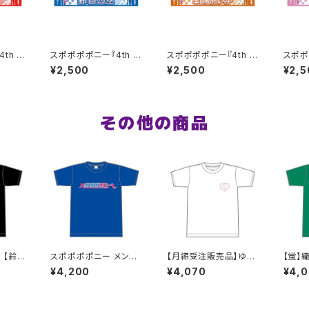
th O
スポポポポニー『4th O
スポポポポニー『4th O
スポポ
』マフラ
ne-Man LIVE 』マフラ
ne-Man LIVE 』マフラ
ne-M
¥2,500
¥2,500
¥2,5
ータオル 青
ータオル オレンジ
ータオ
その他の商品
e 【鈴
スポポポポニー メンバ
【月締受注販売品】ゆめ
【蛍】
シャ
ーカラー シンプルデザ
みどきTシャツ(ゆめT)
シャツ
¥4,200
¥4,070
¥4,
ズ
イン ロゴTシャツ ブル
XXL〜XXXLサイズ
イズ
ー XXL〜XXXLサイズ