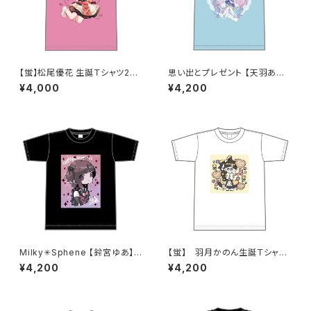
【蛍】松尾優花 生誕Ｔシャツ202
思い出とプレゼント 【天羽あい】
5 M〜XLサイズ
生誕Ｔシャツ XXL〜 XXXLサイ
¥4,000
¥4,200
ズ
Milky✳︎Sphene 【鈴宮ゆあ】生
【蛍】 羽月かのん生誕Ｔシャツ
誕祭Tシャツ XXL〜XXXLサ
XXL〜XXXLサイズ
¥4,200
¥4,200
イズ