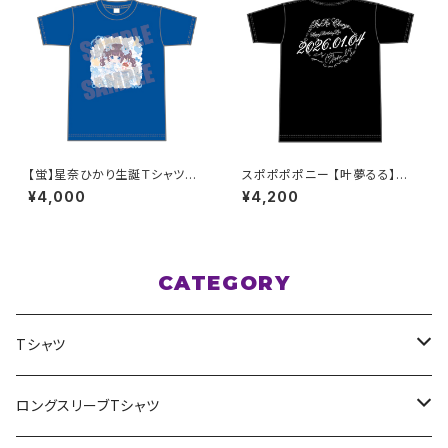
【蛍】星奈ひかり生誕Ｔシャツ
スポポポポニー 【叶夢るる】生
M〜XLサイズ
誕祭Tシャツ ブラック XXL〜XX
¥4,000
¥4,200
XLサイズ
CATEGORY
Tシャツ
スポポポポニー
ロングスリーブTシャツ