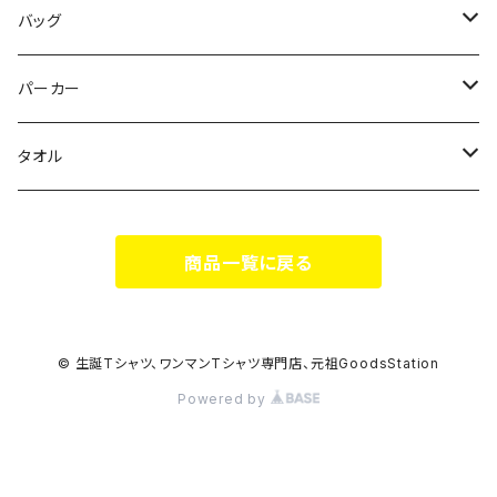
花いろは
HIGH HIGH BEAM
バッグ
Milky✳︎Sphene
Milky✳︎Sphene
サコッシュ
パーカー
シークレットシャノワール
スポポポポニー
タオル
蛍
FiDZ
スポポポポニー
商品一覧に戻る
思い出とプレゼント
Milky✳︎Sphene
ヒロイックニューシネマ
© 生誕Tシャツ、ワンマンTシャツ専門店、元祖GoodsStation
Powered by
DA•BAMBI
KAMOネギ