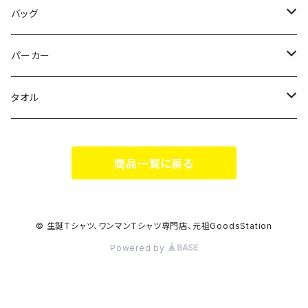
花いろは
HIGH HIGH BEAM
バッグ
Milky✳︎Sphene
Milky✳︎Sphene
サコッシュ
パーカー
シークレットシャノワール
スポポポポニー
タオル
蛍
FiDZ
スポポポポニー
商品一覧に戻る
思い出とプレゼント
Milky✳︎Sphene
ヒロイックニューシネマ
© 生誕Tシャツ、ワンマンTシャツ専門店、元祖GoodsStation
Powered by
DA•BAMBI
KAMOネギ